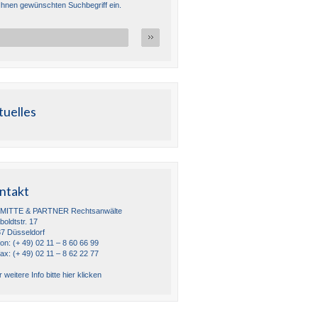
Ihnen gewünschten Suchbegriff ein.
tuelles
ntakt
MITTE & PARTNER Rechtsanwälte
oldtstr. 17
7 Düsseldorf
fon: (+ 49) 02 11 – 8 60 66 99
fax: (+ 49) 02 11 – 8 62 22 77
 weitere Info bitte hier klicken