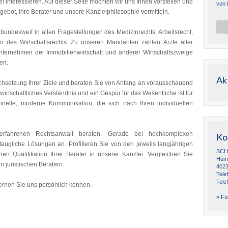
ei interessieren. Auf dieser Seite möchten wir uns Ihnen vorstellen und
von 
ebot, Ihre Berater und unsere Kanzleiphilosophie vermitteln.
undesweit in allen Fragestellungen des Medizinrechts, Arbeitsrecht,
n des Wirtschaftsrechts. Zu unseren Mandanten zählen Ärzte aller
ternehmen der Immobilienwirtschaft und anderer Wirtschaftszweige
en.
Ak
urchsetzung Ihrer Ziele und beraten Sie von Anfang an vorausschauend
, wirtschaftliches Verständnis und ein Gespür für das Wesentliche ist für
hnelle, moderne Kommunikation, die sich nach Ihren individuellen
 erfahrenen Rechtsanwalt beraten. Gerade bei hochkomplexen
Ko
staugliche Lösungen an. Profitieren Sie von den jeweils langjährigen
SCH
hen Qualifikation Ihrer Berater in unserer Kanzlei. Vergleichen Sie
Humb
 juristischen Beratern.
4023
Tele
Tele
ernen Sie uns persönlich kennen.
» Für