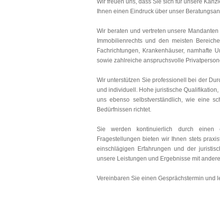
Wir freuen uns, dass Sie sich für unsere Kanzl
Ihnen einen Eindruck über unser Beratungsang
Wir beraten und vertreten unsere Mandanten b
Immobilienrechts und den meisten Bereiche
Fachrichtungen, Krankenhäuser, namhafte Un
sowie zahlreiche anspruchsvolle Privatperson
Wir unterstützen Sie professionell bei der D
und individuell. Hohe juristische Qualifikation
uns ebenso selbstverständlich, wie eine sc
Bedürfnissen richtet.
Sie werden kontinuierlich durch einen
Fragestellungen bieten wir Ihnen stets praxi
einschlägigen Erfahrungen und der juristisc
unsere Leistungen und Ergebnisse mit anderen
Vereinbaren Sie einen Gesprächstermin und l