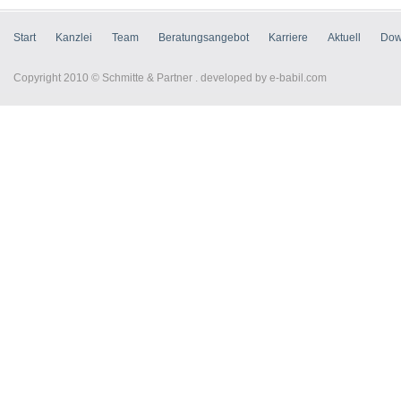
Start
Kanzlei
Team
Beratungsangebot
Karriere
Aktuell
Dow
Copyright 2010 © Schmitte & Partner . developed by
e-babil.com