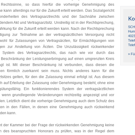
m Rechtssinne, so dass hierfür die vorherige Genehmigung des
 kann allerdings nur für die Zukunft erteilt werden. Das Sozialgericht
nderheiten des Vertragsarztrechts und der Sachnähe zwischen
Ko
dendem Akt und Vertragsarztsitz. Unstreitig ist in der Rechtsprechung,
SCH
Wirkung für die Zukunft erteilt werden kann. Nach der Rechtsprechung
Humb
igung zur Teilnahme an der vertragsärztlichen Versorgung nicht
4023
owohl für Zulassungen von Vertragsärzten, für Ermächtigungen von
Tele
Tele
n zur Anstellung von Ärzten. Die Unzulässigkeit rückwirkender
 System des Vertragsarztrechts, das nach wie vor durch das
» Für
er Beschränkung der Leistungserbringung auf einen umgrenzten Kreis
prägt ist. Mit dieser Beschränkung ist verbunden, dass diesen die
gen förmlich zuerkannt sein muss. Nichts anderes kann für die
itzes gelten, für den die Zulassung einmal erfolgt ist. Aus diesem
ch auf Erteilung der Zulassung oder Genehmigung besteht, ohne eine
tungsfähig. Ein funktionierendes System der vertragsärztlichen
, wenn grundlegende Veränderungen rechtzeitig angezeigt und vor
en. Letztlich dient die vorherige Genehmigung auch dem Schutz des
lusten in den Fällen, in denen eine Genehmigung auch rückwirkend
rden kann.
cht der Kammer bei der Frage der rückwirkenden Genehmigung keine
 des beanspruchten Honorars zu prüfen, was in der Regel dem