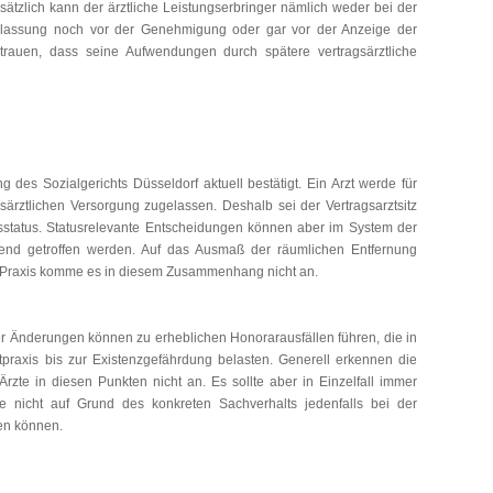
dsätzlich kann der ärztliche Leistungserbringer nämlich weder bei der
Zulassung noch vor der Genehmigung oder gar vor der Anzeige der
rtrauen, dass seine Aufwendungen durch spätere vertragsärztliche
 des Sozialgerichts Düsseldorf aktuell bestätigt. Ein Arzt werde für
gsärztlichen Versorgung zugelassen. Deshalb sei der Vertragsarztsitz
gsstatus. Statusrelevante Entscheidungen können aber im System der
rkend getroffen werden. Auf das Ausmaß der räumlichen Entfernung
n Praxis komme es in diesem Zusammenhang nicht an.
er Änderungen können zu erheblichen Honorarausfällen führen, die in
ztpraxis bis zur Existenzgefährdung belasten. Generell erkennen die
rzte in diesen Punkten nicht an. Es sollte aber in Einzelfall immer
te nicht auf Grund des konkreten Sachverhalts jedenfalls bei der
en können.