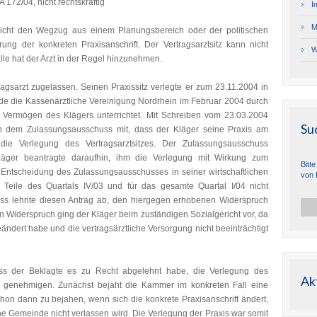
 172/04, nicht rechtskräftig
I
M
 nicht den Wegzug aus einem Planungsbereich oder der politischen
ng der konkreten Praxisanschrift. Der Vertragsarztsitz kann nicht
W
le hat der Arzt in der Regel hinzunehmen.
agsarzt zugelassen. Seinen Praxissitz verlegte er zum 23.11.2004 in
rde die Kassenärztliche Vereinigung Nordrhein im Februar 2004 durch
s Vermögen des Klägers unterrichtet. Mit Schreiben vom 23.03.2004
Su
auch dem Zulassungsausschuss mit, dass der Kläger seine Praxis am
die Verlegung des Vertragsarztsitzes. Der Zulassungsausschuss
äger beantragte daraufhin, ihm die Verlegung mit Wirkung zum
Bitt
Entscheidung des Zulassungsausschusses in seiner wirtschaftlichen
von 
 Teile des Quartals IV/03 und für das gesamte Quartal I/04 nicht
s lehnte diesen Antrag ab, den hiergegen erhobenen Widerspruch
n Widerspruch ging der Kläger beim zuständigen Sozialgericht vor, da
eändert habe und die vertragsärztliche Versorgung nicht beeinträchtigt
ass der Beklagte es zu Recht abgelehnt habe, die Verlegung des
Ak
u genehmigen. Zunächst bejaht die Kammer im konkreten Fall eine
chon dann zu bejahen, wenn sich die konkrete Praxisanschrift ändert,
he Gemeinde nicht verlassen wird. Die Verlegung der Praxis war somit