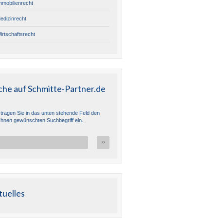
mmobilienrecht
edizinrecht
irtschaftsrecht
che auf Schmitte-Partner.de
e tragen Sie in das unten stehende Feld den
Ihnen gewünschten Suchbegriff ein.
tuelles