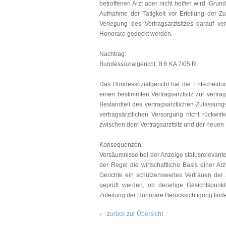
betroffenen Arzt aber nicht helfen wird. Grun
Aufnahme der Tätigkeit vor Erteilung der 
Verlegung des Vertragsarztsitzes darauf ve
Honorare gedeckt werden.
Nachtrag:
Bundessozialgericht, B 6 KA 7/05 R
Das Bundessozialgericht hat die Entscheidung
einen bestimmten Vertragsarztsitz zur vertra
Bestandteil des vertragsärztlichen Zulassun
vertragsärztlichen Versorgung nicht rückwi
zwischen dem Vertragsarztsitz und der neue
Konsequenzen:
Versäumnisse bei der Anzeige statusrelevant
der Regel die wirtschaftliche Basis einer Ar
Gerichte ein schützenswertes Vertrauen der Ä
geprüft werden, ob derartige Gesichtspunk
Zuteilung der Honorare Berücksichtigung find
zurück zur Übersicht