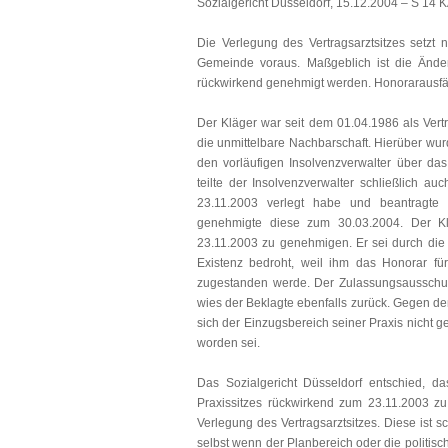
Sozialgericht Düsseldorf, 15.12.2004 – S 14 KA
Die Verlegung des Vertragsarztsitzes setzt
Gemeinde voraus. Maßgeblich ist die Änderu
rückwirkend genehmigt werden. Honorarausfäl
Der Kläger war seit dem 01.04.1986 als Vertr
die unmittelbare Nachbarschaft. Hierüber wu
den vorläufigen Insolvenzverwalter über da
teilte der Insolvenzverwalter schließlich 
23.11.2003 verlegt habe und beantragte 
genehmigte diese zum 30.03.2004. Der Kl
23.11.2003 zu genehmigen. Er sei durch die 
Existenz bedroht, weil ihm das Honorar für
zugestanden werde. Der Zulassungsausschus
wies der Beklagte ebenfalls zurück. Gegen de
sich der Einzugsbereich seiner Praxis nicht g
worden sei.
Das Sozialgericht Düsseldorf entschied, d
Praxissitzes rückwirkend zum 23.11.2003 z
Verlegung des Vertragsarztsitzes. Diese ist s
selbst wenn der Planbereich oder die politisc