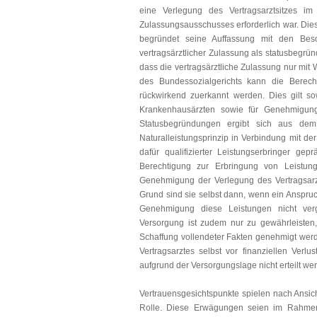
eine Verlegung des Vertragsarztsitzes i
Zulassungsausschusses erforderlich war. Diese
begründet seine Auffassung mit den Beso
vertragsärztlicher Zulassung als statusbegrün
dass die vertragsärztliche Zulassung nur mit 
des Bundessozialgerichts kann die Berecht
rückwirkend zuerkannt werden. Dies gilt s
Krankenhausärzten sowie für Genehmigunge
Statusbegründungen ergibt sich aus dem
Naturalleistungsprinzip in Verbindung mit d
dafür qualifizierter Leistungserbringer ge
Berechtigung zur Erbringung von Leistun
Genehmigung der Verlegung des Vertragsarzts
Grund sind sie selbst dann, wenn ein Anspru
Genehmigung diese Leistungen nicht vergü
Versorgung ist zudem nur zu gewährleisten
Schaffung vollendeter Fakten genehmigt werd
Vertragsarztes selbst vor finanziellen Ver
aufgrund der Versorgungslage nicht erteilt we
Vertrauensgesichtspunkte spielen nach Ansi
Rolle. Diese Erwägungen seien im Rahmen