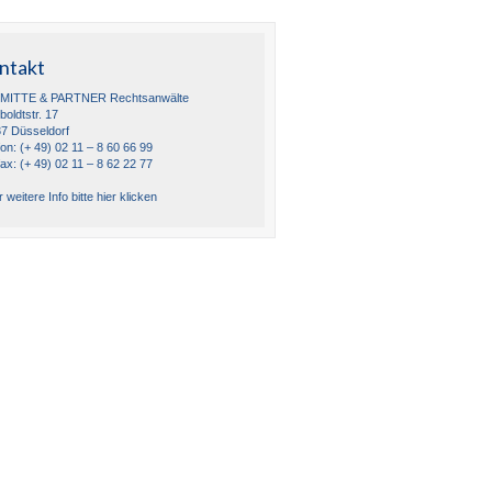
ntakt
MITTE & PARTNER Rechtsanwälte
oldtstr. 17
7 Düsseldorf
fon: (+ 49) 02 11 – 8 60 66 99
fax: (+ 49) 02 11 – 8 62 22 77
 weitere Info bitte hier klicken