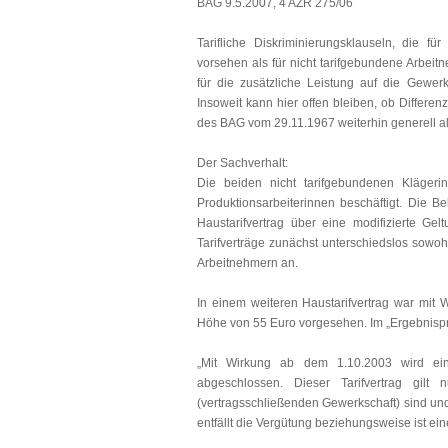
BAG 9.5.2007, 4 AZR 275/06
Tarifliche Diskriminierungsklauseln, die fü
vorsehen als für nicht tarifgebundene Arbei
für die zusätzliche Leistung auf die Gewerk
Insoweit kann hier offen bleiben, ob Differ
des BAG vom 29.11.1967 weiterhin generell a
Der Sachverhalt:
Die beiden nicht tarifgebundenen Klägerin
Produktionsarbeiterinnen beschäftigt. Die B
Haustarifvertrag über eine modifizierte Ge
Tarifverträge zunächst unterschiedslos sowoh
Arbeitnehmern an.
In einem weiteren Haustarifvertrag war mit 
Höhe von 55 Euro vorgesehen. Im „Ergebnispro
„Mit Wirkung ab dem 1.10.2003 wird ein
abgeschlossen. Dieser Tarifvertrag gilt
(vertragsschließenden Gewerkschaft) sind und 
entfällt die Vergütung beziehungsweise ist ei