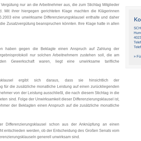
e Vergütung nur an die Arbeitnehmer aus, die zum Stichtag Mitglieder
. Mit ihrer hiergegen gerichteten Klage machten die Klägerinnen
6.2003 eine unwirksame Differenzierungsklausel enthalte und daher
Ko
 die Zusatzvergütung beanspruchen könnten. Ihre Klage hatte in allen
SCH
Humb
4023
Tele
Tele
nen haben gegen die Beklagte einen Anspruch auf Zahlung der
gebnisprotokoll nur solchen Arbeitnehmern zustehen soll, die am
» Für
enden Gewerkschaft waren, liegt eine unwirksame tarifliche
ssklausel ergibt sich daraus, dass sie hinsichtlich der
g für die zusätzliche monatliche Leistung auf einen zurückliegenden
tnehmer von der Leistung ausschließt, die nach diesem Stichtag in die
eten sind. Folge der Unwirksamkeit dieser Differenzierungsklausel ist,
ehmer der Beklagten einen Anspruch auf die zusätzliche monatliche
der Differenzierungsklausel schon aus der Anknüpfung an einen
nicht entschieden werden, ob der Entscheidung des Großen Senats vom
fferenzierungsklauseln generell unwirksam sind.