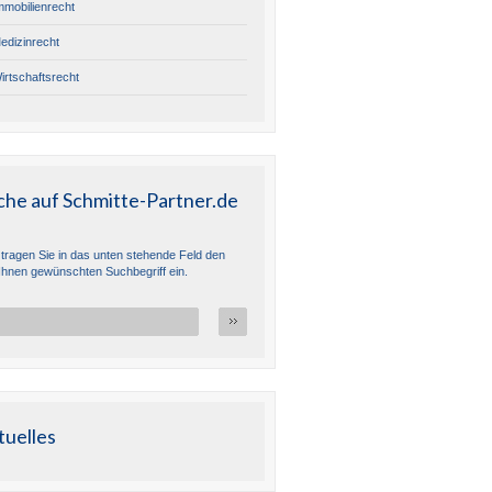
mmobilienrecht
edizinrecht
irtschaftsrecht
che auf Schmitte-Partner.de
e tragen Sie in das unten stehende Feld den
Ihnen gewünschten Suchbegriff ein.
tuelles