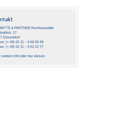
ntakt
MITTE & PARTNER Rechtsanwälte
oldtstr. 17
7 Düsseldorf
fon: (+ 49) 02 11 – 8 60 66 99
fax: (+ 49) 02 11 – 8 62 22 77
 weitere Info bitte hier klicken