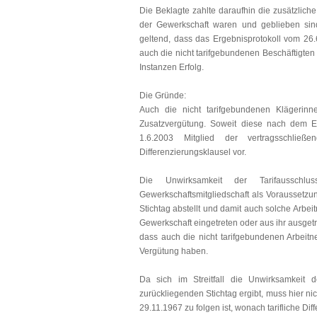
Die Beklagte zahlte daraufhin die zusätzlich
der Gewerkschaft waren und geblieben sind
geltend, dass das Ergebnisprotokoll vom 26.
auch die nicht tarifgebundenen Beschäftigten
Instanzen Erfolg.
Die Gründe:
Auch die nicht tarifgebundenen Klägerin
Zusatzvergütung. Soweit diese nach dem Er
1.6.2003 Mitglied der vertragsschließ
Differenzierungsklausel vor.
Die Unwirksamkeit der Tarifausschlu
Gewerkschaftsmitgliedschaft als Voraussetzun
Stichtag abstellt und damit auch solche Arbei
Gewerkschaft eingetreten oder aus ihr ausgetr
dass auch die nicht tarifgebundenen Arbeitn
Vergütung haben.
Da sich im Streitfall die Unwirksamkeit 
zurückliegenden Stichtag ergibt, muss hier 
29.11.1967 zu folgen ist, wonach tarifliche Di