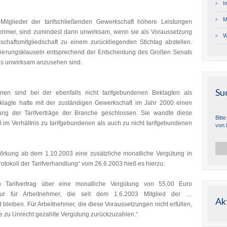
I
M
r Mitglieder der tarifschließenden Gewerkschaft höhere Leistungen
tnehmer, sind zumindest dann unwirksam, wenn sie als Voraussetzung
W
schaftsmitgliedschaft zu einem zurückliegenden Stichtag abstellen.
enzierungsklauseln entsprechend der Entscheidung des Großen Senats
ls unwirksam anzusehen sind.
Su
nen sind bei der ebenfalls nicht tarifgebundenen Beklagten als
eklagte hatte mit der zuständigen Gewerkschaft im Jahr 2000 einen
ltung der Tarifverträge der Branche geschlossen. Sie wandte diese
Bitt
l im Verhältnis zu tarifgebundenen als auch zu nicht tarifgebundenen
von 
Wirkung ab dem 1.10.2003 eine zusätzliche monatliche Vergütung in
tokoll der Tarifverhandlung“ vom 26.6.2003 hieß es hierzu:
 Tarifvertrag über eine monatliche Vergütung von 55,00 Euro
 nur für Arbeitnehmer, die seit dem 1.6.2003 Mitglied der …
Ak
bleiben. Für Arbeitnehmer, die diese Voraussetzungen nicht erfüllen,
ne zu Unrecht gezahlte Vergütung zurückzuzahlen.“