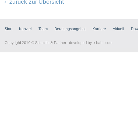
zurück zur Übersicht
Start
Kanzlei
Team
Beratungsangebot
Karriere
Aktuell
Dow
Copyright 2010 © Schmitte & Partner . developed by
e-babil.com