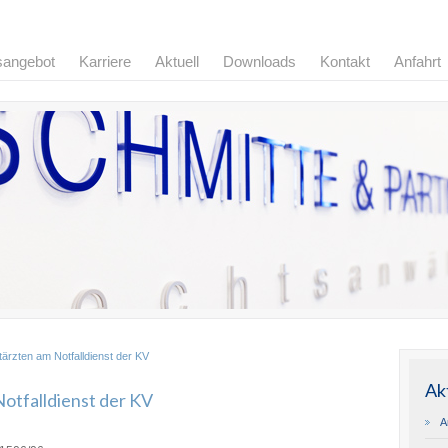
sangebot
Karriere
Aktuell
Downloads
Kontakt
Anfahrt
ärzten am Notfalldienst der KV
Ak
otfalldienst der KV
A