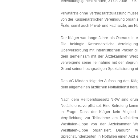
Verwaltungsgericht Minden, 31.08.2006 – 7 K
Privatärzte ohne Vertragsarztzulassung müssen
von der Kassenärztlichen Vereinigung organisi
Ärzte, somit auch Privat- und Fachärzte, am No
Der Kläger war lange Jahre als Oberarzt in ein
Die beklagte Kassenärztliche Vereinigun
Überversorgung mit internistischen Praxen d
dem gemeinsam mit der Ärztekammer Westfale
verweigerte seine Teilnahme mit der Begründ
Grund seiner hochgradigen Spezialisierung nic
Das VG Minden folgt der Aufassung des Kläg
dem allgemeinen ärztlichen Notfalldienst her
Nach dem Heilberufsgesetz NRW sind grunds
Notfalldienst verpflichtet. Eine Befreiung k
in Frage. Dass der Kläger kein Mitglied d
Verpflichtung zur Teilnahme am Notfalldien
Westfalen-Lippe von der Ärztekammer Wes
Westfalen-Lippe organisiert. Dadurch 
Sprechstundenzeiten in Notfällen einen Arzt 