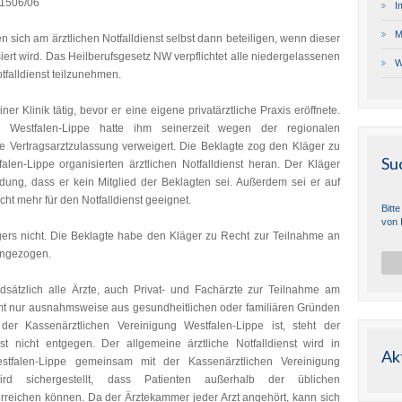
 1506/06
I
M
 sich am ärztlichen Notfalldienst selbst dann beteiligen, wenn dieser
ert wird. Das Heilberufsgesetz NW verpflichtet alle niedergelassenen
W
tfalldienst teilzunehmen.
er Klinik tätig, bevor er eine eigene privatärztliche Praxis eröffnete.
g Westfalen-Lippe hatte ihm seinerzeit wegen der regionalen
ie Vertragsarztzulassung verweigert. Die Beklagte zog den Kläger zu
Su
n-Lippe organisierten ärztlichen Notfalldienst heran. Der Kläger
ung, dass er kein Mitglied der Beklagten sei. Außerdem sei er auf
ht mehr für den Notfalldienst geeignet.
Bitt
von 
ers nicht. Die Beklagte habe den Kläger zu Recht zur Teilnahme an
angezogen.
ätzlich alle Ärzte, auch Privat- und Fachärzte zur Teilnahme am
ommt nur ausnahmsweise aus gesundheitlichen oder familiären Gründen
er Kassenärztlichen Vereinigung Westfalen-Lippe ist, steht der
st nicht entgegen. Der allgemeine ärztliche Notfalldienst wird in
Ak
tfalen-Lippe gemeinsam mit der Kassenärztlichen Vereinigung
wird sichergestellt, dass Patienten außerhalb der üblichen
erreichen können. Da der Ärztekammer jeder Arzt angehört, kann sich