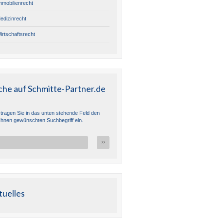
mmobilienrecht
edizinrecht
irtschaftsrecht
che auf Schmitte-Partner.de
e tragen Sie in das unten stehende Feld den
Ihnen gewünschten Suchbegriff ein.
tuelles