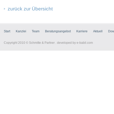
zurück zur Übersicht
Start
Kanzlei
Team
Beratungsangebot
Karriere
Aktuell
Dow
Copyright 2010 © Schmitte & Partner . developed by
e-babil.com