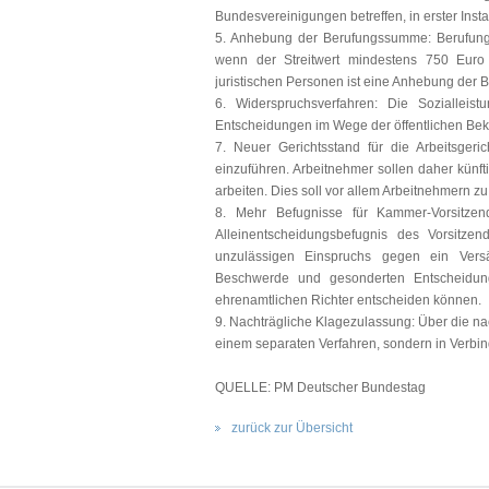
Bundesvereinigungen betreffen, in erster Ins
5. Anhebung der Berufungssumme: Berufunge
wenn der Streitwert mindestens 750 Euro (
juristischen Personen ist eine Anhebung der
6. Widerspruchsverfahren: Die Sozialleis
Entscheidungen im Wege der öffentlichen Be
7. Neuer Gerichtsstand für die Arbeitsgeric
einzuführen. Arbeitnehmer sollen daher künf
arbeiten. Dies soll vor allem Arbeitnehmern z
8. Mehr Befugnisse für Kammer-Vorsitzen
Alleinentscheidungsbefugnis des Vorsitze
unzulässigen Einspruchs gegen ein Versä
Beschwerde und gesonderten Entscheidung
ehrenamtlichen Richter entscheiden können.
9. Nachträgliche Klagezulassung: Über die na
einem separaten Verfahren, sondern in Verb
QUELLE: PM Deutscher Bundestag
zurück zur Übersicht