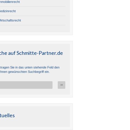
mmobilienrecht
edizinrecht
irtschaftsrecht
che auf Schmitte-Partner.de
e tragen Sie in das unten stehende Feld den
Ihnen gewünschten Suchbegriff ein.
tuelles