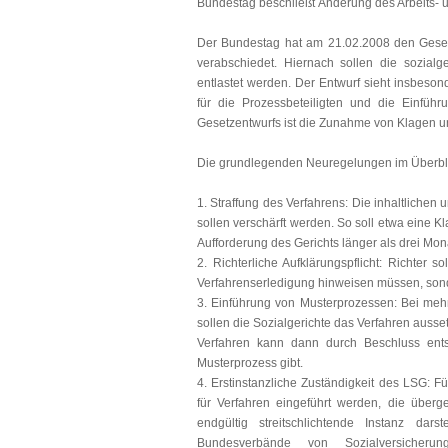
Bundestag beschließt Änderung des Arbeits- 
Der Bundestag hat am 21.02.2008 den Gesetz
verabschiedet. Hiernach sollen die sozialge
entlastet werden. Der Entwurf sieht insbeson
für die Prozessbeteiligten und die Einfüh
Gesetzentwurfs ist die Zunahme von Klagen un
Die grundlegenden Neuregelungen im Überbl
1. Straffung des Verfahrens: Die inhaltlichen
sollen verschärft werden. So soll etwa eine 
Aufforderung des Gerichts länger als drei Mona
2. Richterliche Aufklärungspflicht: Richter 
Verfahrenserledigung hinweisen müssen, sond
3. Einführung von Musterprozessen: Bei mehr
sollen die Sozialgerichte das Verfahren auss
Verfahren kann dann durch Beschluss ent
Musterprozess gibt.
4. Erstinstanzliche Zuständigkeit des LSG: Fü
für Verfahren eingeführt werden, die über
endgültig streitschlichtende Instanz da
Bundesverbände von Sozialversicherun