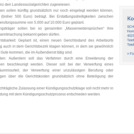
tanz den Landessozialgerichten zugewiesen.
n sollen künftig grundsätzlich nur noch eingelegt werden können,
bisher 500 Euro) beträgt. Bei Erstattungsstreitigkeiten zwischen
Ko
 Berufungssumme von 5.000 auf 10.000 Euro geplant.
SCH
tungsträger sollen bei so genannten „Massenwidersprüchen“ ihre
Humb
kanntmachung bekannt geben dürfen.
4023
htsbarkeit: Geplant ist, einen neuen Gerichtsstand des Arbeitsorts
Tele
Tele
tig auch in dem Gerichtsbezirk klagen können, in dem sie gewöhnlich
u Gute kommen, die im Außendienst tätig sind.
» Für
den: Außerdem soll das Verfahren durch eine Erweiterung der
nden beschleunigt werden. Dieser soll bei der Verwerfung eines
umnisurteil, der Verwerfung einer unzulässigen Berufung oder
en über die Gerichtskosten grundsätzlich ohne Beteiligung der
chträgliche Zulassung einer Kündigungsschutzklage soll nicht mehr in
indung mit dem Kündigungsschutzprozess entschieden werden.