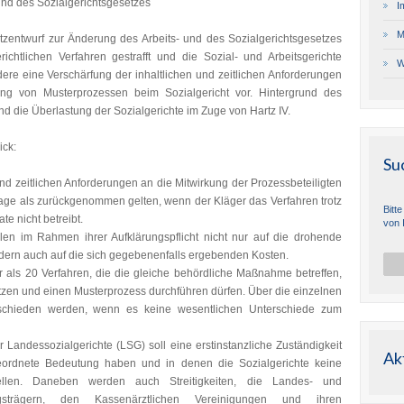
und des Sozialgerichtsgesetzes
I
M
entwurf zur Änderung des Arbeits- und des Sozialgerichtsgesetzes
richtlichen Verfahren gestrafft und die Sozial- und Arbeitsgerichte
W
dere eine Verschärfung der inhaltlichen und zeitlichen Anforderungen
rung von Musterprozessen beim Sozialgericht vor. Hintergrund des
d die Überlastung der Sozialgerichte im Zuge von Hartz IV.
ick:
Su
 und zeitlichen Anforderungen an die Mitwirkung der Prozessbeteiligten
Klage als zurückgenommen gelten, wenn der Kläger das Verfahren trotz
Bitt
te nicht betreibt.
von 
sollen im Rahmen ihrer Aufklärungspflicht nicht nur auf die drohende
ern auch auf die sich gegebenenfalls ergebenden Kosten.
 als 20 Verfahren, die die gleiche behördliche Maßnahme betreffen,
etzen und einen Musterprozess durchführen dürfen. Über die einzelnen
schieden werden, wenn es keine wesentlichen Unterschiede zum
r Landessozialgerichte (LSG) soll eine erstinstanzliche Zuständigkeit
Ak
geordnete Bedeutung haben und in denen die Sozialgerichte keine
rstellen. Daneben werden auch Streitigkeiten, die Landes- und
gsträgern, den Kassenärztlichen Vereinigungen und ihren