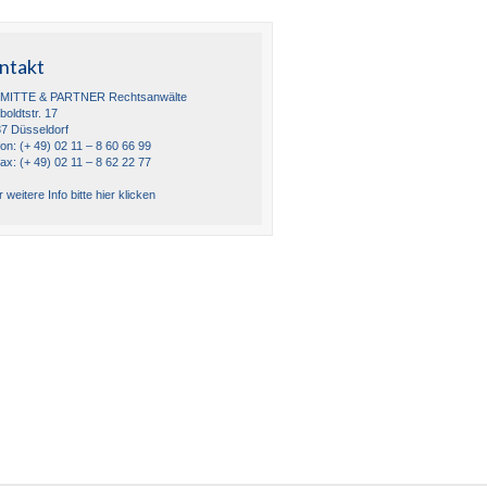
ntakt
MITTE & PARTNER Rechtsanwälte
oldtstr. 17
7 Düsseldorf
fon: (+ 49) 02 11 – 8 60 66 99
fax: (+ 49) 02 11 – 8 62 22 77
 weitere Info bitte hier klicken