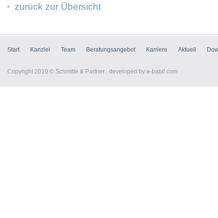
zurück zur Übersicht
Start
Kanzlei
Team
Beratungsangebot
Karriere
Aktuell
Dow
Copyright 2010 © Schmitte & Partner . developed by
e-babil.com