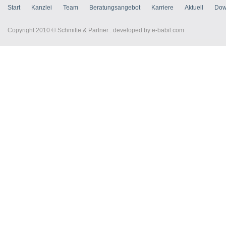
Start
Kanzlei
Team
Beratungsangebot
Karriere
Aktuell
Dow
Copyright 2010 © Schmitte & Partner . developed by
e-babil.com