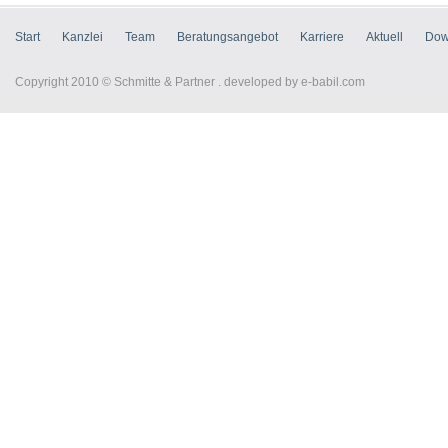
Start
Kanzlei
Team
Beratungsangebot
Karriere
Aktuell
Dow
Copyright 2010 © Schmitte & Partner . developed by
e-babil.com