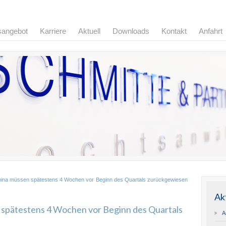
sangebot
Karriere
Aktuell
Downloads
Kontakt
Anfahrt
mina müssen spätestens 4 Wochen vor Beginn des Quartals zurückgewiesen
Ak
 spätestens 4 Wochen vor Beginn des Quartals
A