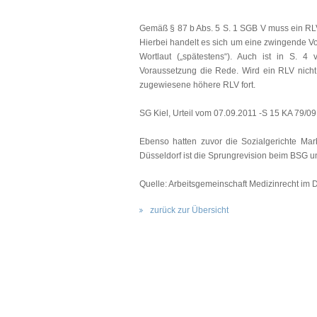
Gemäß § 87 b Abs. 5 S. 1 SGB V muss ein RL
Hierbei handelt es sich um eine zwingende Vors
Wortlaut („spätestens“). Auch ist in S. 4 
Voraussetzung die Rede. Wird ein RLV nicht 
zugewiesene höhere RLV fort.
SG Kiel, Urteil vom 07.09.2011 -S 15 KA 79/09
Ebenso hatten zuvor die Sozialgerichte Mar
Düsseldorf ist die Sprungrevision beim BSG 
Quelle: Arbeitsgemeinschaft Medizinrecht im 
zurück zur Übersicht