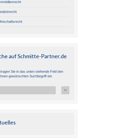
mmobilienrecht
edizinrecht
irtschaftsrecht
che auf Schmitte-Partner.de
e tragen Sie in das unten stehende Feld den
Ihnen gewünschten Suchbegriff ein.
tuelles