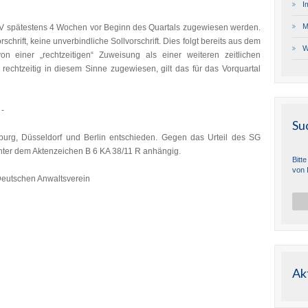
I
M
V spätestens 4 Wochen vor Beginn des Quartals zugewiesen werden.
chrift, keine unverbindliche Sollvorschrift. Dies folgt bereits aus dem
W
von einer „rechtzeitigen“ Zuweisung als einer weiteren zeitlichen
rechtzeitig in diesem Sinne zugewiesen, gilt das für das Vorquartal
 -
Su
burg, Düsseldorf und Berlin entschieden. Gegen das Urteil des SG
unter dem Aktenzeichen B 6 KA 38/11 R anhängig.
Bitt
von 
Deutschen Anwaltsverein
Ak