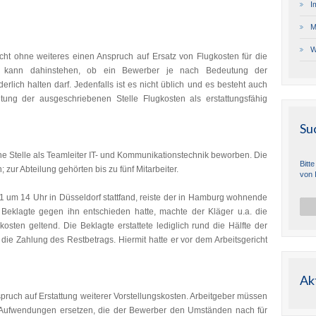
I
M
W
ht ohne weiteres einen Anspruch auf Ersatz von Flugkosten für die
ei kann dahinstehen, ob ein Bewerber je nach Bedeutung der
erlich halten darf. Jedenfalls ist es nicht üblich und es besteht auch
ung der ausgeschriebenen Stelle Flugkosten als erstattungsfähig
Su
ne Stelle als Teamleiter IT- und Kommunikationstechnik beworben. Die
Bitt
 zur Abteilung gehörten bis zu fünf Mitarbeiter.
von 
 um 14 Uhr in Düsseldorf stattfand, reiste der in Hamburg wohnende
Beklagte gegen ihn entschieden hatte, machte der Kläger u.a. die
kosten geltend. Die Beklagte erstattete lediglich rund die Hälfte der
die Zahlung des Restbetrags. Hiermit hatte er vor dem Arbeitsgericht
Ak
pruch auf Erstattung weiterer Vorstellungskosten. Arbeitgeber müssen
Aufwendungen ersetzen, die der Bewerber den Umständen nach für