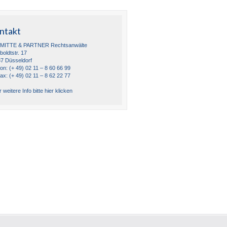
ntakt
MITTE & PARTNER Rechtsanwälte
oldtstr. 17
7 Düsseldorf
fon: (+ 49) 02 11 – 8 60 66 99
fax: (+ 49) 02 11 – 8 62 22 77
 weitere Info bitte hier klicken