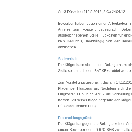
ArbG Düsseldorf 15.5.2012, 2 Ca 2404/12
Bewerber haben gegen einen Arbeitgeber nic
Anreise zum Vorstellungsgespräch. Dab
ausgeschriebenen Stelle Flugkosten für erford
kein Bedürfnis, unabhängig von der Bedeut
anzusehen.
Sachverhalt:
Der Kläger hatte sich bei der Beklagten um ei
Stelle sollte nach dem BAT KF vergütet werden;
Zum Vorstellungsgespräch, das am 14.12.2011
Kläger per Flugzeug an. Nachdem sich die 
Flugkosten i.H.v. rund 470 € als Vorstellungs
Kosten. Mit seiner Klage begehrte der Kläger 
Düsseldorf keinen Erfolg.
Entscheidungsgründe:
Der Kläger hat gegen die Beklagte keinen Ans
einem Bewerber gem. § 670 BGB zwar alle 