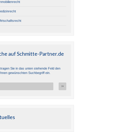
mmobilienrecht
edizinrecht
irtschaftsrecht
che auf Schmitte-Partner.de
e tragen Sie in das unten stehende Feld den
Ihnen gewünschten Suchbegriff ein.
tuelles