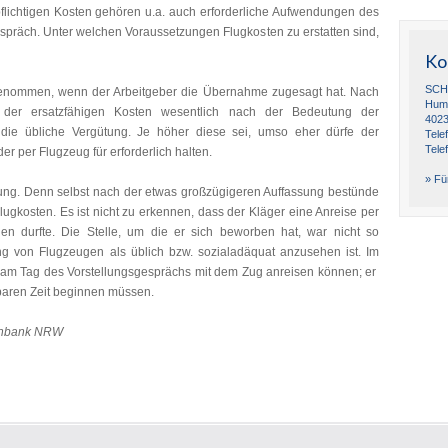
spflichtigen Kosten gehören u.a. auch erforderliche Aufwendungen des
spräch. Unter welchen Voraussetzungen Flugkosten zu erstatten sind,
Ko
SCH
angenommen, wenn der Arbeitgeber die Übernahme zugesagt hat. Nach
Humb
 der ersatzfähigen Kosten wesentlich nach der Bedeutung der
4023
. die übliche Vergütung. Je höher diese sei, umso eher dürfe der
Tele
Tele
r per Flugzeug für erforderlich halten.
» Für
idung. Denn selbst nach der etwas großzügigeren Auffassung bestünde
lugkosten. Es ist nicht zu erkennen, dass der Kläger eine Anreise per
hen durfte. Die Stelle, um die er sich beworben hat, war nicht so
g von Flugzeugen als üblich bzw. sozialadäquat anzusehen ist. Im
 am Tag des Vorstellungsgesprächs mit dem Zug anreisen können; er
tbaren Zeit beginnen müssen.
tenbank NRW