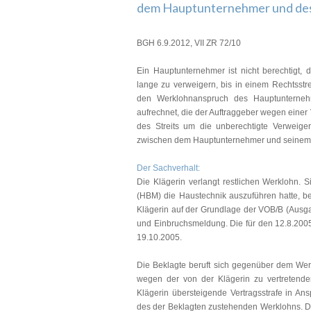
dem Hauptunternehmer und des
BGH 6.9.2012, VII ZR 72/10
Ein Hauptunternehmer ist nicht berechtigt
lange zu verweigern, bis in einem Rechtsstre
den Werklohnanspruch des Hauptunternehm
aufrechnet, die der Auftraggeber wegen eine
des Streits um die unberechtigte Verweige
zwischen dem Hauptunternehmer und seinem B
Der Sachverhalt:
Die Klägerin verlangt restlichen Werklohn. S
(HBM) die Haustechnik auszuführen hatte, bei
Klägerin auf der Grundlage der VOB/B (Ausga
und Einbruchsmeldung. Die für den 12.8.2005 
19.10.2005.
Die Beklagte beruft sich gegenüber dem Werk
wegen der von der Klägerin zu vertreten
Klägerin übersteigende Vertragsstrafe in 
des der Beklagten zustehenden Werklohns. D