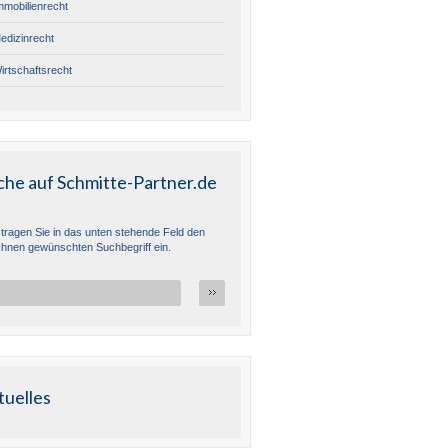
mmobilienrecht
edizinrecht
irtschaftsrecht
che auf Schmitte-Partner.de
e tragen Sie in das unten stehende Feld den
Ihnen gewünschten Suchbegriff ein.
tuelles