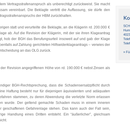
 dem Vertragsstrafenanspruch als unberechtigt zurückweist. Sie macht
rksam vereinbart. Die Beklagte vertritt die Auffassung, sie dürfe den
rtragsstrafenanspruchs der HBM zurückhalten.
Ko
SCH
en statt und verurteilte die Beklagte, an die Klägerin rd. 200.000 €
Humb
ge ab. Auf die Revision der Klägerin, mit der sie ihren Klageantrag
4023
olgt, hob der BGH das Berufungsurteil insoweit auf und gab der Klage
Tele
Tele
ebenfalls auf Zahlung gerichteten Hilfswiderklageantrags – verwies der
ntscheidung an das OLG zurück.
» Für
 der Revision angegriffenen Höhe von rd. 190.000 € nebst Zinsen als
ändiger BGH-Rechtsprechung, dass die Schadensersatzpflicht durch
ne Haftung besteht nur für diejenigen äquivalenten und adäquaten
efahren stammen, zu deren Abwendung die verletzte Norm erlassen
mmen wurde. Der geltend gemachte Schaden muss in einem inneren
geschaffenen Gefahrenlage stehen. Das kann auch der Fall sein,
ge Handlung eines Dritten entsteht. Ein “äußerlicher”, gleichsam
icht.