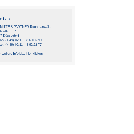
ntakt
MITTE & PARTNER Rechtsanwälte
oldtstr. 17
7 Düsseldorf
fon: (+ 49) 02 11 – 8 60 66 99
fax: (+ 49) 02 11 – 8 62 22 77
 weitere Info bitte hier klicken