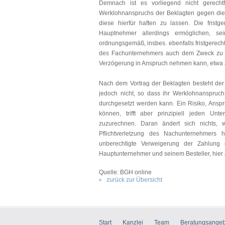
Demnach ist es vorliegend nicht gerechtf
Werklohnanspruchs der Beklagten gegen die
diese hierfür haften zu lassen. Die frist
Hauptnehmer allerdings ermöglichen, sei
ordnungsgemäß, insbes. ebenfalls fristgerecht
des Fachunternehmers auch dem Zweck zu v
Verzögerung in Anspruch nehmen kann, etwa au
Nach dem Vortrag der Beklagten besteht der 
jedoch nicht, so dass ihr Werklohnanspruc
durchgesetzt werden kann. Ein Risiko, Ansprü
können, trifft aber prinzipiell jeden Unt
zuzurechnen. Daran ändert sich nichts, 
Pflichtverletzung des Nachunternehmers 
unberechtigte Verweigerung der Zahlung 
Hauptunternehmer und seinem Besteller, hier
Quelle: BGH online
zurück zur Übersicht
Start
Kanzlei
Team
Beratungsangeb