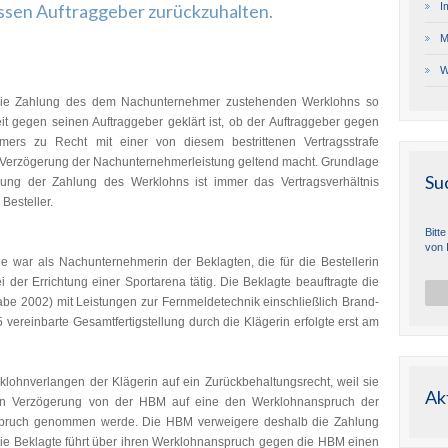
sen Auftraggeber zurückzuhalten.
I
M
W
, die Zahlung des dem Nachunternehmer zustehenden Werklohns so
it gegen seinen Auftraggeber geklärt ist, ob der Auftraggeber gegen
ers zu Recht mit einer von diesem bestrittenen Vertragsstrafe
r Verzögerung der Nachunternehmerleistung geltend macht. Grundlage
Su
rung der Zahlung des Werklohns ist immer das Vertragsverhältnis
esteller.
Bitt
von 
ie war als Nachunternehmerin der Beklagten, die für die Bestellerin
 der Errichtung einer Sportarena tätig. Die Beklagte beauftragte die
be 2002) mit Leistungen zur Fernmeldetechnik einschließlich Brand-
vereinbarte Gesamtfertigstellung durch die Klägerin erfolgte erst am
lohnverlangen der Klägerin auf ein Zurückbehaltungsrecht, weil sie
Ak
den Verzögerung von der HBM auf eine den Werklohnanspruch der
Anspruch genommen werde. Die HBM verweigere deshalb die Zahlung
ie Beklagte führt über ihren Werklohnanspruch gegen die HBM einen