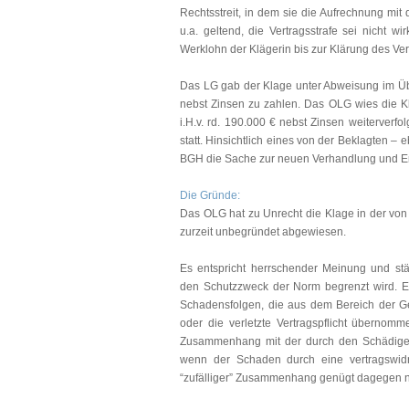
Rechtsstreit, in dem sie die Aufrechnung mit
u.a. geltend, die Vertragsstrafe sei nicht wi
Werklohn der Klägerin bis zur Klärung des Ve
Das LG gab der Klage unter Abweisung im Übrig
nebst Zinsen zu zahlen. Das OLG wies die Kla
i.H.v. rd. 190.000 € nebst Zinsen weiterverf
statt. Hinsichtlich eines von der Beklagten – 
BGH die Sache zur neuen Verhandlung und E
Die Gründe:
Das OLG hat zu Unrecht die Klage in der von
zurzeit unbegründet abgewiesen.
Es entspricht herrschender Meinung und st
den Schutzzweck der Norm begrenzt wird. Ei
Schadensfolgen, die aus dem Bereich der G
oder die verletzte Vertragspflicht überno
Zusammenhang mit der durch den Schädiger 
wenn der Schaden durch eine vertragswidri
“zufälliger” Zusammenhang genügt dagegen n