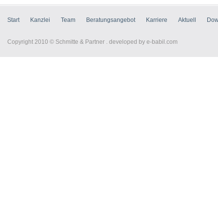
Start
Kanzlei
Team
Beratungsangebot
Karriere
Aktuell
Dow
Copyright 2010 © Schmitte & Partner . developed by
e-babil.com